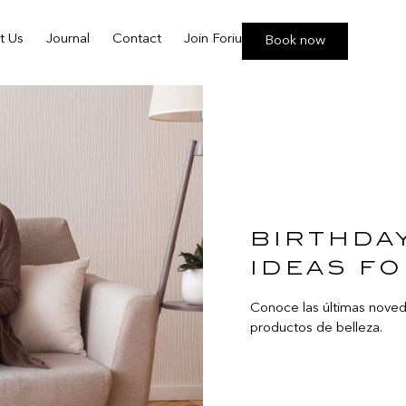
t Us
Journal
Contact
Join Foriu
Book now
birthda
ideas f
Conoce las últimas noved
productos de belleza.